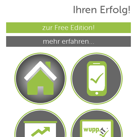
Ihren Erfolg!
zur Free Edition!
mehr erfahren...
Erfolgreiche
Eigene APPs
Homepages, die
erstellen
gefunden werden
Mit Digital
Mit individuellen
Signage die
Präsentationen