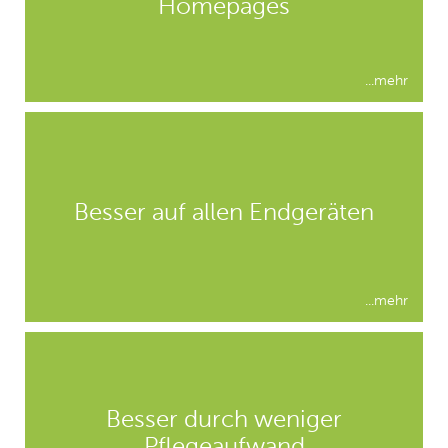
somit auch auf internationaler
Homepages
Ebene
...klick
...mehr
Echte Responsivität für Tablet,
Besser auf allen Endgeräten
Smartphone und Desktop
...klick
...mehr
Zeigen Sie Ihre Inhalte auf
spannende Weise für jedes
Besser durch weniger
Medium individuell
Pflegeaufwand