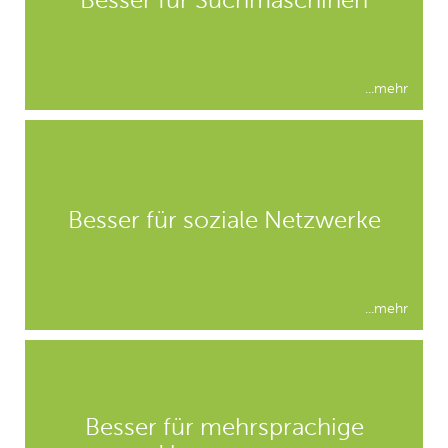
Besser für Suchmaschinen
Optimierung
...klick
...mehr
Nutzen Sie Social Networking
um Ihre Seite z.B. mit Facebook
zu verlinken und Ihre Homepage
Besser für soziale Netzwerke
empfehlen zu lassen
...klick
...mehr
Gestalten Sie Ihre Homepage
mehrsprachig und agieren Sie
Besser für mehrsprachige