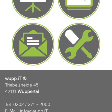
Wartezeiten
Zuhörer fesseln
verkürzen
Ihr persönlicher
Technischer
Newsletter für Ihre
Hintergrund und
Kunden
weitere Info´s
wupp.iT ®
Triebelsheide 45
42111
Wuppertal
Tel: 0202 / 271 - 2000
E-Mail: info@wupp.iT